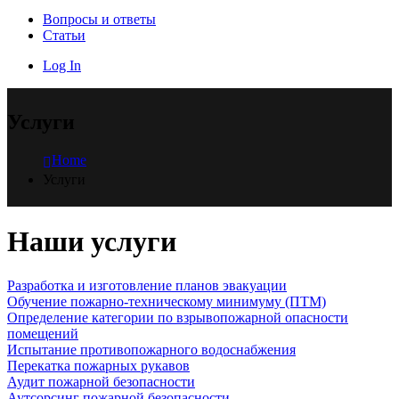
Вопросы и ответы
Статьи
Log In
Услуги
Home
Услуги
Наши
услуги
Разработка и изготовление планов эвакуации
Обучение пожарно-техническому минимуму (ПТМ)
Определение категории по взрывопожарной опасности
помещений
Испытание противопожарного водоснабжения
Перекатка пожарных рукавов
Аудит пожарной безопасности
Аутсорсинг пожарной безопасности